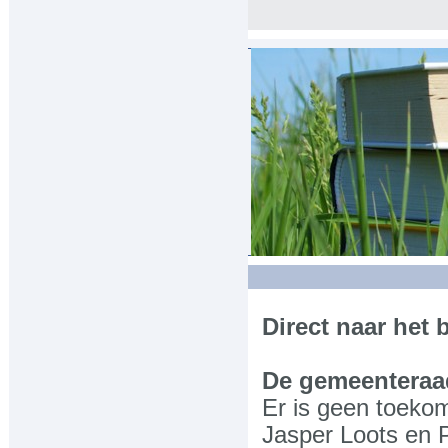
HOME
NIEUW
Direct naar het 
-CategorieÃ«n
Communicatie
De gemeenteraa
Er is geen toeko
Economie
Jasper Loots en 