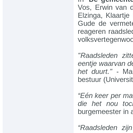
Contactformulier
Vos, Erwin van 
Elzinga, Klaartj
-Uitgeverij Pepijn
Gude de vermete
reageren raadsle
Kennismaken met Uitgeverij Pepijn
volksvertegenwoo
"Raadsleden zitt
eentje waarvan de
het duurt."
- Mar
bestuur (Universi
“Eén keer per ma
die het nou to
burgemeester in 
“Raadsleden zij