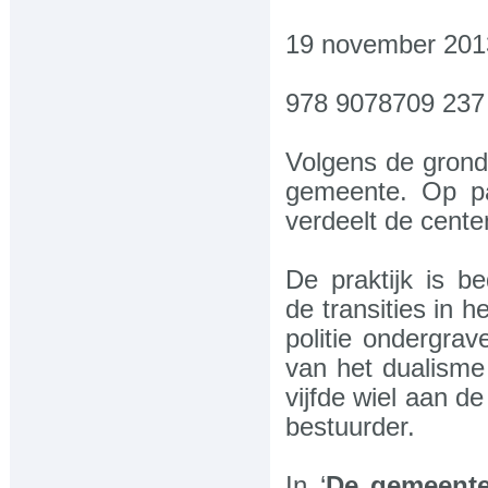
Innovatie en techniek
19 november 2013
Management
Natuur en milieu
978 9078709 237
Onderwijs-jongeren
Volgens de grond
Overheid
gemeente. Op pa
verdeelt de cent
Sport
Wereld
De praktijk is b
de transities in 
Zorg en welzijn
politie ondergra
Romans
van het dualisme
vijfde wiel aan d
-Contactgegevens
bestuurder.
Contactgegevens
In ‘
De gemeente