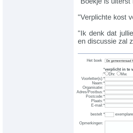
"Boekje is uiters
"Verplichte kost v
"Ik denk dat jull
en discussie zal 
Het boek
*
verplicht in te 
:
*
Dhr.
Mw.
Voorletter(s)
:
*
Naam
:
*
Organisatie
:
Adres/Postbus
:
*
Postcode
:
*
Plaats
:
*
E-mail
:
*
bestelt
*
exemplaren
Opmerkingen
: