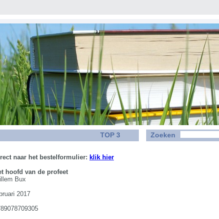
>
TOP 3
Zoeken
rect naar het bestelformulier:
klik hier
t hoofd van de profeet
illem Bux
bruari 2017
789078709305