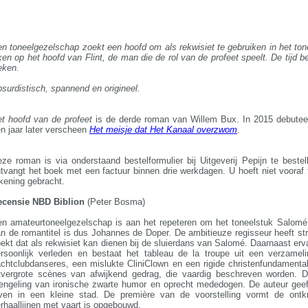
n toneelgezelschap zoekt een hoofd om als rekwisiet te gebruiken in het t
jken op het hoofd van Flint, de man die de rol van de profeet speelt. De tijd b
eken.
surdistisch, spannend en origineel.
t hoofd van de profeet
is de derde roman van Willem Bux. In 2015 debutee
n jaar later verscheen
Het meisje dat Het Kanaal overzwom
.
ze roman is via onderstaand bestelformulier bij Uitgeverij Pepijn te bestel
tvangt het boek met een factuur binnen drie werkdagen. U hoeft niet vooraf 
kening gebracht.
ecensie NBD Biblion
(Peter Bosma)
n amateurtoneelgezelschap is aan het repeteren om het toneelstuk Salomé
n de romantitel is dus Johannes de Doper. De ambitieuze regisseur heeft st
ekt dat als rekwisiet kan dienen bij de sluierdans van Salomé. Daarnaast erva
rsoonlijk verleden en bestaat het tableau de la troupe uit een verzameli
chtclubdanseres, een mislukte CliniClown en een rigide christenfundamental
tvergrote scènes van afwijkend gedrag, die vaardig beschreven worden. 
ngeling van ironische zwarte humor en oprecht mededogen. De auteur geef
even in een kleine stad. De première van de voorstelling vormt de ont
rhaallijnen met vaart is opgebouwd.