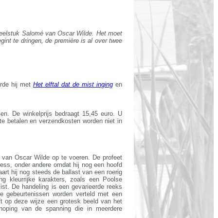
oneelstuk Salomé van Oscar Wilde. Het moet
egint te dringen, de première is al over twee
rde hij met
Het elftal dat de mist inging
en
len. De winkelprijs bedraagt 15,45 euro. U
te betalen en verzendkosten worden niet in
 van Oscar Wilde op te voeren. De profeet
ress, onder andere omdat hij nog een hoofd
art hij nog steeds de ballast van een roerig
ng kleurrijke karakters, zoals een Poolse
ist. De handeling is een gevarieerde reeks
De gebeurtenissen worden verteld met een
t op deze wijze een grotesk beeld van het
knoping van de spanning die in meerdere