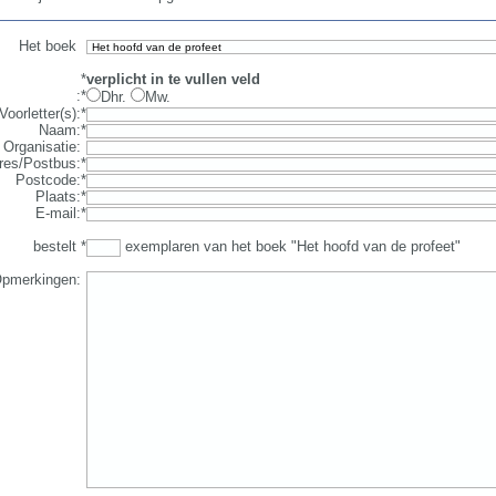
Het boek
*
verplicht in te vullen veld
:
*
Dhr.
Mw.
Voorletter(s)
:
*
Naam
:
*
Organisatie
:
res/Postbus
:
*
Postcode
:
*
Plaats
:
*
E-mail
:
*
bestelt
*
exemplaren van het boek "Het hoofd van de profeet"
pmerkingen
: