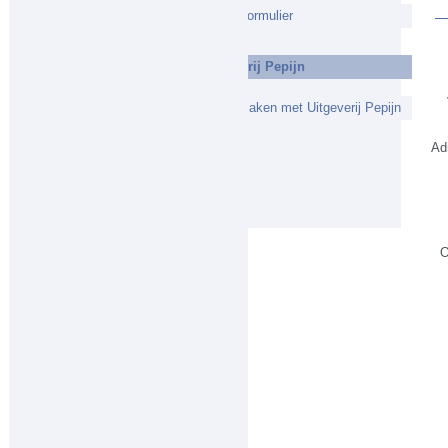
Contactformulier
-Uitgeverij Pepijn
Kennismaken met Uitgeverij Pepijn
Ad
O