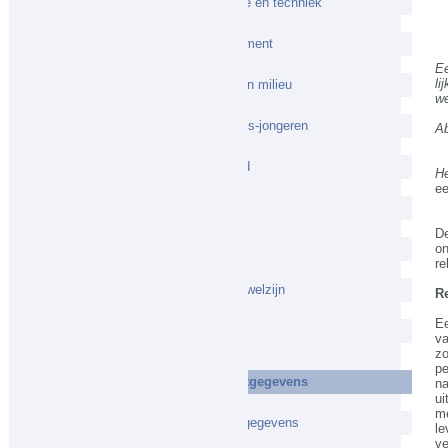
Innovatie en techniek
Management
Ee
li
Natuur en milieu
w
Onderwijs-jongeren
Ab
Overheid
He
ee
Sport
De
Wereld
on
re
Zorg en welzijn
R
Ee
Romans
va
zo
pe
-Contactgegevens
na
ui
me
Contactgegevens
l
ve