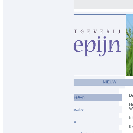
HOME
NIEUW
Di
-CategorieÃ«n
He
W
Communicatie
fe
Economie
9